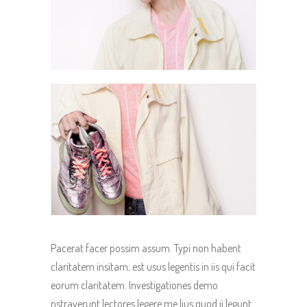
Pacerat facer possim assum. Typi non habent
claritatem insitam; est usus legentis in iis qui facit
eorum claritatem. Investigationes demo
nstraverunt lectores legere me lius quod ii legunt