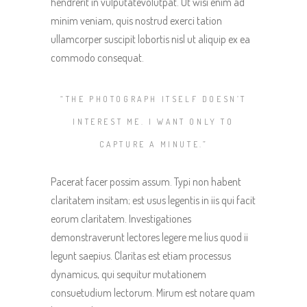
hendrerit in vulputatevolutpat. Ut wisi enim ad
minim veniam, quis nostrud exerci tation
ullamcorper suscipit lobortis nisl ut aliquip ex ea
commodo consequat.
“THE PHOTOGRAPH ITSELF DOESN’T
INTEREST ME. I WANT ONLY TO
CAPTURE A MINUTE.”
Pacerat facer possim assum. Typi non habent
claritatem insitam; est usus legentis in iis qui facit
eorum claritatem. Investigationes
demonstraverunt lectores legere me lius quod ii
legunt saepius. Claritas est etiam processus
dynamicus, qui sequitur mutationem
consuetudium lectorum. Mirum est notare quam