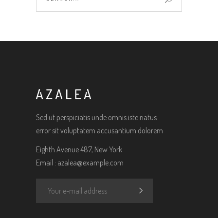
for:
Sed ut perspiciatis unde omnis iste natus
error sit voluptatem accusantium dolorem
Eighth Avenue 487, New York
Email :
azalea@example.com