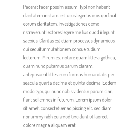
Pacerat facer possim assum. Typi non habent
claritatem insitam; est usus legentis in iis qui facit
eorum claritatem. Investigationes demo
nstraverunt lectores legere me lius quod ii legunt
saepius. Claritas est etiam processus dynamicus,
qui sequitur mutationem consue tudium
lectorum. Mirum est notare quam littera gothica,
quam nunc putamus parum claram,
anteposuerit litterarum formas humanitatis per
seacula quarta decima et quinta decima. Eodem
modo typi, qui nunc nobis videntur parum clari,
fiant sollemnes in futurum. Lorem ipsum dolor
sit amet, consectetuer adipiscing elit, sed diam
nonummy nibh euismod tincidunt ut laoreet
dolore magna aliquam erat.