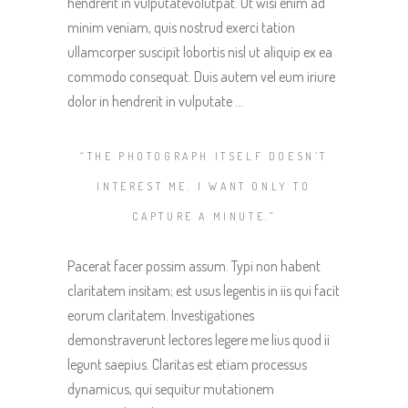
hendrerit in vulputatevolutpat. Ut wisi enim ad
minim veniam, quis nostrud exerci tation
ullamcorper suscipit lobortis nisl ut aliquip ex ea
commodo consequat. Duis autem vel eum iriure
dolor in hendrerit in vulputate …
“THE PHOTOGRAPH ITSELF DOESN’T
INTEREST ME. I WANT ONLY TO
CAPTURE A MINUTE.”
Pacerat facer possim assum. Typi non habent
claritatem insitam; est usus legentis in iis qui facit
eorum claritatem. Investigationes
demonstraverunt lectores legere me lius quod ii
legunt saepius. Claritas est etiam processus
dynamicus, qui sequitur mutationem