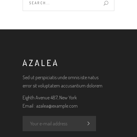
for:
Sed ut perspiciatis unde omnis iste natus
error sit voluptatem accusantium dolorem
Eighth Avenue 487, New York
Email :
azalea@example.com