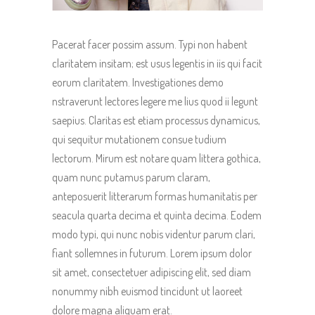
Pacerat facer possim assum. Typi non habent
claritatem insitam; est usus legentis in iis qui facit
eorum claritatem. Investigationes demo
nstraverunt lectores legere me lius quod ii legunt
saepius. Claritas est etiam processus dynamicus,
qui sequitur mutationem consue tudium
lectorum. Mirum est notare quam littera gothica,
quam nunc putamus parum claram,
anteposuerit litterarum formas humanitatis per
seacula quarta decima et quinta decima. Eodem
modo typi, qui nunc nobis videntur parum clari,
fiant sollemnes in futurum. Lorem ipsum dolor
sit amet, consectetuer adipiscing elit, sed diam
nonummy nibh euismod tincidunt ut laoreet
dolore magna aliquam erat.