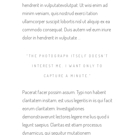
hendrerit in vulputatevolutpat. Ut wisi enim ad
minim veniam, quis nostrud exerci tation
ullamcorper suscipit lobortis nisl ut aliquip ex ea
commodo consequat. Duis autem vel eum iriure
dolor in hendrerit in vulputate …
“THE PHOTOGRAPH ITSELF DOESN’T
INTEREST ME. I WANT ONLY TO
CAPTURE A MINUTE.”
Pacerat facer possim assum. Typi non habent
claritatem insitam; est usus legentis in iis qui facit
eorum claritatem. Investigationes
demonstraverunt lectores legere me lius quod ii
legunt saepius. Claritas est etiam processus
dynamicus, qui sequitur mutationem