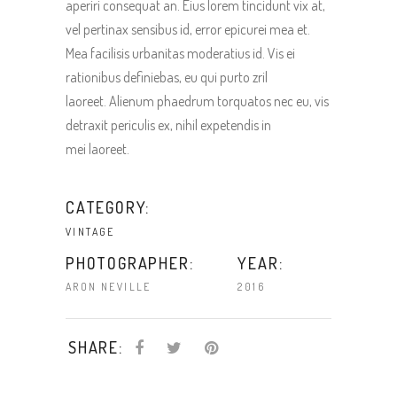
aperiri consequat an. Eius lorem tincidunt vix at,
vel pertinax sensibus id, error epicurei mea et.
Mea facilisis urbanitas moderatius id. Vis ei
rationibus definiebas, eu qui purto zril
laoreet. Alienum phaedrum torquatos nec eu, vis
detraxit periculis ex, nihil expetendis in
mei laoreet.
CATEGORY:
VINTAGE
PHOTOGRAPHER:
YEAR:
ARON NEVILLE
2016
SHARE: