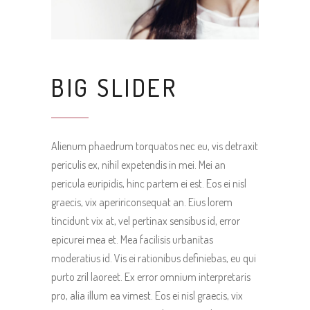
BIG SLIDER
Alienum phaedrum torquatos nec eu, vis detraxit
periculis ex, nihil expetendis in mei. Mei an
pericula euripidis, hinc partem ei est. Eos ei nisl
graecis, vix apeririconsequat an. Eius lorem
tincidunt vix at, vel pertinax sensibus id, error
epicurei mea et. Mea facilisis urbanitas
moderatius id. Vis ei rationibus definiebas, eu qui
purto zril laoreet. Ex error omnium interpretaris
pro, alia illum ea vimest. Eos ei nisl graecis, vix