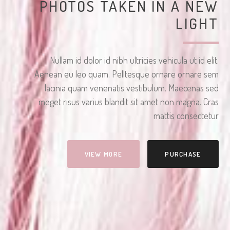
PHOTOS TAKEN IN A NEW
LIGHT
Nullam id dolor id nibh ultricies vehicula ut id elit.
Aenean eu leo quam. Pelltesque ornare ornare sem
lacinia quam venenatis vestibulum. Maecenas sed
meget risus varius blandit sit amet non magna. Cras
mattis consectetur
VIEW MORE
PURCHASE