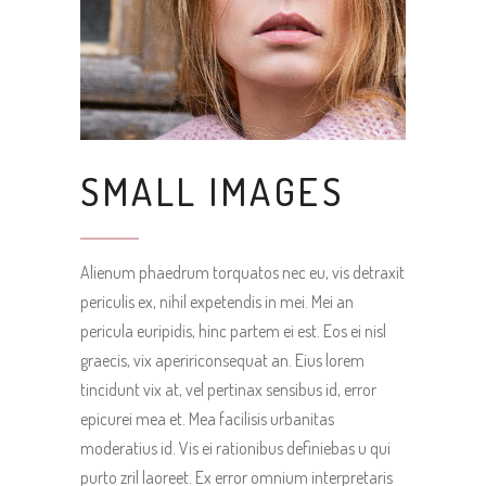
SMALL IMAGES
Alienum phaedrum torquatos nec eu, vis detraxit
periculis ex, nihil expetendis in mei. Mei an
pericula euripidis, hinc partem ei est. Eos ei nisl
graecis, vix apeririconsequat an. Eius lorem
tincidunt vix at, vel pertinax sensibus id, error
epicurei mea et. Mea facilisis urbanitas
moderatius id. Vis ei rationibus definiebas u qui
purto zril laoreet. Ex error omnium interpretaris