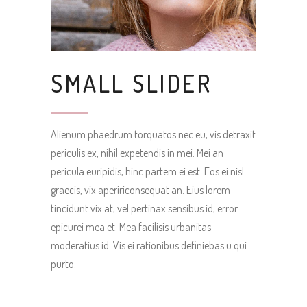
SMALL SLIDER
Alienum phaedrum torquatos nec eu, vis detraxit
periculis ex, nihil expetendis in mei. Mei an
pericula euripidis, hinc partem ei est. Eos ei nisl
graecis, vix apeririconsequat an. Eius lorem
tincidunt vix at, vel pertinax sensibus id, error
epicurei mea et. Mea facilisis urbanitas
moderatius id. Vis ei rationibus definiebas u qui
purto.