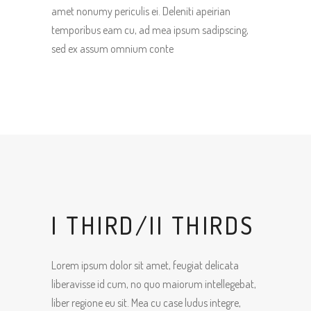
amet nonumy periculis ei. Deleniti apeirian
temporibus eam cu, ad mea ipsum sadipscing,
sed ex assum omnium conte
I THIRD/II THIRDS
Lorem ipsum dolor sit amet, feugiat delicata
liberavisse id cum, no quo maiorum intellegebat,
liber regione eu sit. Mea cu case ludus integre,