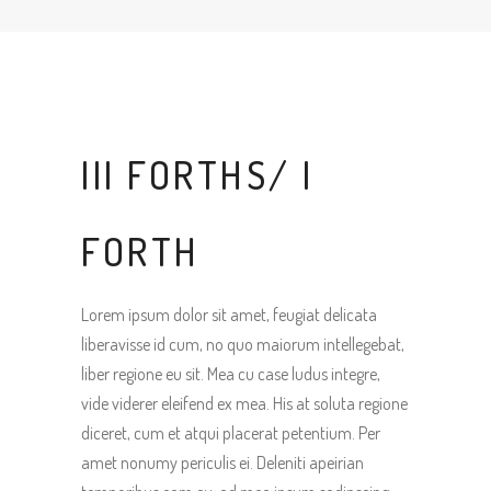
III FORTHS/ I
FORTH
Lorem ipsum dolor sit amet, feugiat delicata
liberavisse id cum, no quo maiorum intellegebat,
liber regione eu sit. Mea cu case ludus integre,
vide viderer eleifend ex mea. His at soluta regione
diceret, cum et atqui placerat petentium. Per
amet nonumy periculis ei. Deleniti apeirian