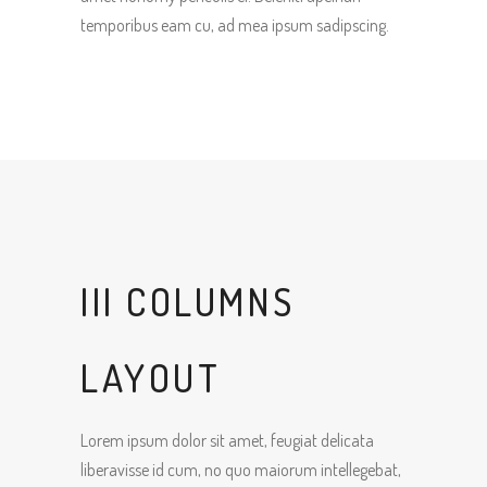
temporibus eam cu, ad mea ipsum sadipscing.
III COLUMNS
LAYOUT
Lorem ipsum dolor sit amet, feugiat delicata
liberavisse id cum, no quo maiorum intellegebat,