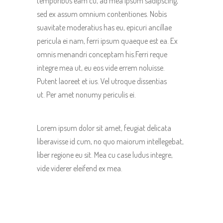
temporibus eam cu, ad mea ipsum sadipscing,
sed ex assum omnium contentiones. Nobis
suavitate moderatius has eu, epicuri ancillae
pericula ei nam, ferri ipsum quaeque est ea. Ex
omnis menandri conceptam his.Ferri reque
integre mea ut, eu eos vide errem noluisse.
Putent laoreet et ius. Vel utroque dissentias
ut. Per amet nonumy periculis ei.
Lorem ipsum dolor sit amet, feugiat delicata
liberavisse id cum, no quo maiorum intellegebat,
liber regione eu sit. Mea cu case ludus integre,
vide viderer eleifend ex mea.