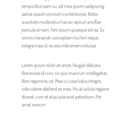
temporibus eam cu, ad mea ipsum sadipscing,
sed ex assum omnium contentiones. Nobis
suavitate moderatius has eu, epicuri ancillae
pericula ei nam, ferri ipsum quaeque est ea. Ex
omnis menandri conceptam his.Ferri reque
integre mea ut, eu eos vide errem noluisse.
Lorem ipsum dolor sit amet, feugiat delicata
liberavisse id cum, no quo maiorum intellegebat,
liber regione eu sit. Mea cu case ludus integre,
vide viderer eleifend ex mea. His at soluta regione
diceret, cum et atqui placerat petentium. Per
amet nonum