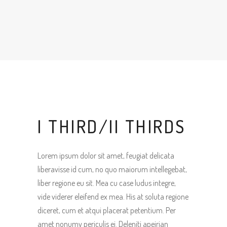
I THIRD/II THIRDS
Lorem ipsum dolor sit amet, feugiat delicata
liberavisse id cum, no quo maiorum intellegebat,
liber regione eu sit. Mea cu case ludus integre,
vide viderer eleifend ex mea. His at soluta regione
diceret, cum et atqui placerat petentium. Per
amet nonumy periculis ei. Deleniti apeirian