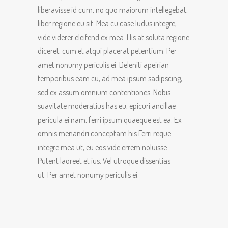
liberavisse id cum, no quo maiorum intellegebat,
liber regione eu sit. Mea cu case ludus integre,
vide viderer eleifend ex mea. His at soluta regione
diceret, cum et atqui placerat petentium. Per
amet nonumy periculis ei. Deleniti apeirian
temporibus eam cu, ad mea ipsum sadipscing,
sed ex assum omnium contentiones. Nobis
suavitate moderatius has eu, epicuri ancillae
pericula ei nam, ferri ipsum quaeque est ea. Ex
omnis menandri conceptam his.Ferri reque
integre mea ut, eu eos vide errem noluisse.
Putent laoreet et ius. Vel utroque dissentias
ut. Per amet nonumy periculis ei.