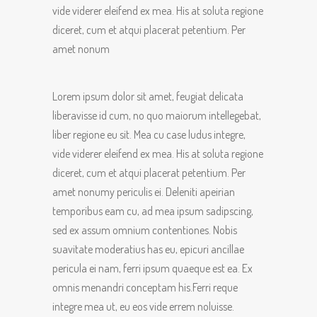
vide viderer eleifend ex mea. His at soluta regione
diceret, cum et atqui placerat petentium. Per
amet nonum
Lorem ipsum dolor sit amet, feugiat delicata
liberavisse id cum, no quo maiorum intellegebat,
liber regione eu sit. Mea cu case ludus integre,
vide viderer eleifend ex mea. His at soluta regione
diceret, cum et atqui placerat petentium. Per
amet nonumy periculis ei. Deleniti apeirian
temporibus eam cu, ad mea ipsum sadipscing,
sed ex assum omnium contentiones. Nobis
suavitate moderatius has eu, epicuri ancillae
pericula ei nam, ferri ipsum quaeque est ea. Ex
omnis menandri conceptam his.Ferri reque
integre mea ut, eu eos vide errem noluisse.