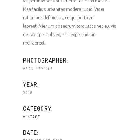
vel pertinax sensibus id, error epicurei mea et.
Mea facilisis urbanitas moderatius id. Vis ei
rationibus definiebas, eu qui purto zril
laoreet. Alienum phaedrum torquatos nec eu, vis
detraxit periculis ex, nihil expetendis in
mei laoreet.
PHOTOGRAPHER:
ARON NEVILLE
YEAR:
2016
CATEGORY:
VINTAGE
DATE: