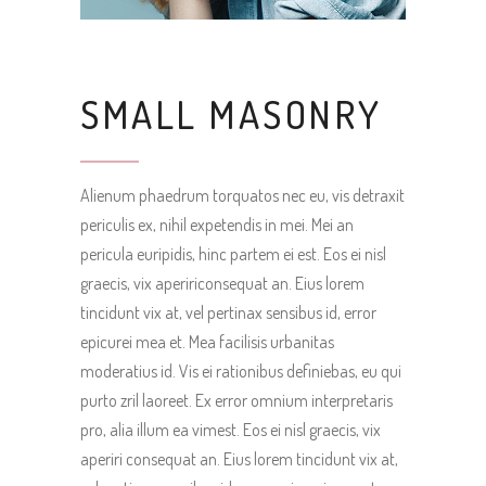
SMALL MASONRY
Alienum phaedrum torquatos nec eu, vis detraxit
periculis ex, nihil expetendis in mei. Mei an
pericula euripidis, hinc partem ei est. Eos ei nisl
graecis, vix apeririconsequat an. Eius lorem
tincidunt vix at, vel pertinax sensibus id, error
epicurei mea et. Mea facilisis urbanitas
moderatius id. Vis ei rationibus definiebas, eu qui
purto zril laoreet. Ex error omnium interpretaris
pro, alia illum ea vimest. Eos ei nisl graecis, vix
aperiri consequat an. Eius lorem tincidunt vix at,