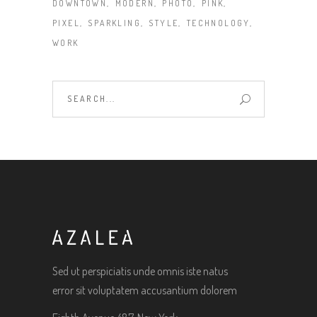
DOWNTOWN
MODERN
PHOTO
PINK
PIXEL
SPARKLING
STYLE
TECHNOLOGY
WORK
Search
for:
Sed ut perspiciatis unde omnis iste natus
error sit voluptatem accusantium dolorem