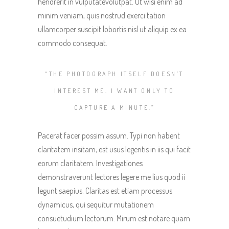
hendrerit in vulputatevolutpat. Ut wisi enim ad
minim veniam, quis nostrud exerci tation
ullamcorper suscipit lobortis nisl ut aliquip ex ea
commodo consequat.
“THE PHOTOGRAPH ITSELF DOESN’T
INTEREST ME. I WANT ONLY TO
CAPTURE A MINUTE.”
Pacerat facer possim assum. Typi non habent
claritatem insitam; est usus legentis in iis qui facit
eorum claritatem. Investigationes
demonstraverunt lectores legere me lius quod ii
legunt saepius. Claritas est etiam processus
dynamicus, qui sequitur mutationem
consuetudium lectorum. Mirum est notare quam