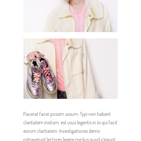
Pacerat facer possim assum. Typi non habent
claritatem insitam; est usus legentis in iis qui facit
eorum claritatem. Investigationes demo
nstraverunt lectores legere me lius quod ii legunt