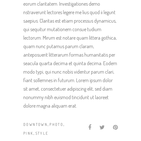
eorum claritatem. Investigationes demo
nstraverunt lectores legere me lius quod ii legunt
saepius. Claritas est etiam processus dynamicus,
qui sequitur mutationem consue tudium
lectorum. Mirum est notare quam littera gothica,
quam nunc putamus parum claram,
anteposuerit litterarum formas humanitatis per
seacula quarta decima et quinta decima. Eodem
modo typi, qui nunc nobis videntur parum clari,
fiant sollemnes in futurum. Lorem ipsum dolor
sit amet, consectetuer adipiscing elit, sed diam
nonummy nibh euismod tincidunt ut laoreet
dolore magna aliquam erat.
,
,
DOWNTOWN
PHOTO
,
PINK
STYLE