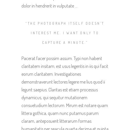
dolor in hendrerit in vulputate …
“THE PHOTOGRAPH ITSELF DOESN’T
INTEREST ME. I WANT ONLY TO
CAPTURE A MINUTE.”
Pacerat facer possim assum. Typi non habent
claritatem insitam; est usus legentis in iis qui facit
eorum claritatem. Investigationes
demonstraverunt lectores legere me lius quod ii
legunt saepius. Claritas est etiam processus
dynamicus, qui sequitur mutationem
consuetudium lectorum. Mirum est notare quam
littera gothica, quam nunc putamus parum
claram, anteposuerit litterarum formas
humanitatis per seacula quarta decima et quinta