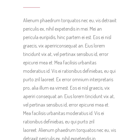
Alienum phaedrum torquatos nec eu, vis detraxit
periculis ex, nihil expetendis in mei. Mei an
pericula euripidis, hinc partem ei est. Eos ei nisl
graecis, vix apeririconsequat an. Eius lorem
tincidunt vix at, vel pertinax sensibus id, error
epicurei mea et. Mea facilisis urbanitas
moderatius id. Vis ei rationibus definiebas, eu qui
purto zril laoreet. Ex error omnium interpretaris
pro, alia illum ea vimest. Eos ei nisl graecis, vix
aperiri consequat an. Eius lorem tincidunt vix at,
vel pertinax sensibus id, error epicurei mea et.
Mea facilisis urbanitas moderatius id. Vis ei
rationibus definiebas, eu qui purto zril
laoreet. Alienum phaedrum torquatos nec eu, vis
detraxit periculis ex, nihil expetendis in