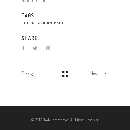
MARCH 8, 2017
TAGS:
COLOR
FASHION
MAGIC
SHARE:
Prev
Next
© 2017 Qode Interactive , All Rights Reserved