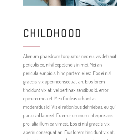
CHILDHOOD
Alienum phaedrum torquatos nec eu, vis detraxit
periculis ex, nihil expetendis in mei. Mei an
pericula euripidis, hinc partem ei est. Eos ei nisl
graecis, vix apeririconsequat an. Eius lorem
tincidunt vix at, vel pertinax sensibus id, error
epicurei mea et. Mea facilisis urbanitas
moderatius id. Vis ei rationibus definiebas, eu qui
purto zril laoreet. Ex error omnium interpretaris
pro, alia illum ea vimest. Eos ei nisl graecis, vix
aperiri consequat an. Eius lorem tincidunt vix at,