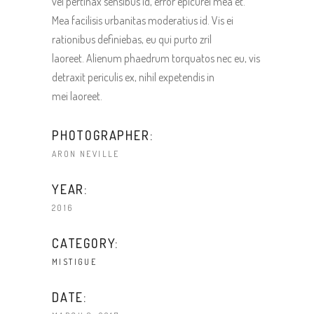
vel pertinax sensibus id, error epicurei mea et.
Mea facilisis urbanitas moderatius id. Vis ei
rationibus definiebas, eu qui purto zril
laoreet. Alienum phaedrum torquatos nec eu, vis
detraxit periculis ex, nihil expetendis in
mei laoreet.
PHOTOGRAPHER:
ARON NEVILLE
YEAR:
2016
CATEGORY:
MISTIGUE
DATE: