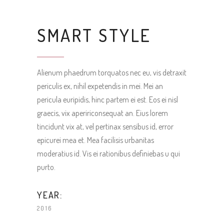
SMART STYLE
Alienum phaedrum torquatos nec eu, vis detraxit
periculis ex, nihil expetendis in mei. Mei an
pericula euripidis, hinc partem ei est. Eos ei nisl
graecis, vix apeririconsequat an. Eius lorem
tincidunt vix at, vel pertinax sensibus id, error
epicurei mea et. Mea facilisis urbanitas
moderatius id. Vis ei rationibus definiebas u qui
purto.
YEAR:
2016