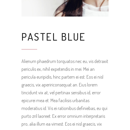
PASTEL BLUE
Alienum phaedrum torquatos nec eu, vis detraxit
periculis ex, nihil expetendis in mei. Mei an
pericula euripidis, hinc partem ei est. Eos ei nisl
graecis, vix apeririconsequat an. Eius lorem
tincidunt vix at, vel pertinax sensibus id, error
epicurei mea et. Mea facilisis urbanitas
moderatius id. Vis ei rationibus definiebas, eu qui
purto zril laoreet. Ex error omnium interpretaris
pro, alia illum ea vimest. Eos ei nisl graecis, vix