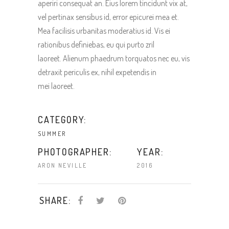
aperiri consequat an. Eius lorem tincidunt vix at,
vel pertinax sensibus id, error epicurei mea et.
Mea facilisis urbanitas moderatius id. Vis ei
rationibus definiebas, eu qui purto zril
laoreet. Alienum phaedrum torquatos nec eu, vis
detraxit periculis ex, nihil expetendis in
mei laoreet.
CATEGORY:
SUMMER
PHOTOGRAPHER:
YEAR:
ARON NEVILLE
2016
SHARE: