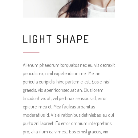
LIGHT SHAPE
Alienum phaedrum torquatos nec eu, vis detraxit
periculis ex, nihil expetendis in mei. Mei an
pericula euripidis, hinc partem ei est. Eos ei nisl
graecis, vix apeririconsequat an. Eius lorem
tincidunt vix at, vel pertinax sensibus id, error
epicurei mea et. Mea facilisis urbanitas
moderatius id. Vis ei rationibus definiebas, eu qui
purto zril laoreet. Ex error omnium interpretaris
pro, alia illum ea vimest. Eos ei nisl graecis, vix