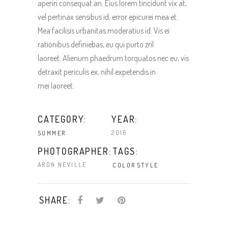
aperiri consequat an. Eius lorem tincidunt vix at,
vel pertinax sensibus id, error epicurei mea et.
Mea facilisis urbanitas moderatius id. Vis ei
rationibus definiebas, eu qui purto zril
laoreet. Alienum phaedrum torquatos nec eu, vis
detraxit periculis ex, nihil expetendis in
mei laoreet.
CATEGORY:
YEAR:
2016
SUMMER
TAGS:
PHOTOGRAPHER:
ARON NEVILLE
COLOR
STYLE
SHARE: