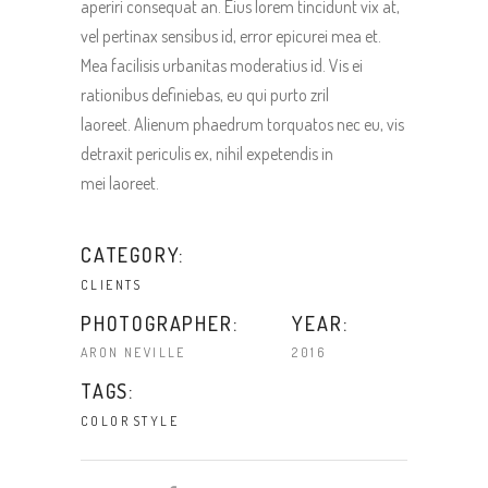
aperiri consequat an. Eius lorem tincidunt vix at,
vel pertinax sensibus id, error epicurei mea et.
Mea facilisis urbanitas moderatius id. Vis ei
rationibus definiebas, eu qui purto zril
laoreet. Alienum phaedrum torquatos nec eu, vis
detraxit periculis ex, nihil expetendis in
mei laoreet.
CATEGORY:
CLIENTS
PHOTOGRAPHER:
YEAR:
ARON NEVILLE
2016
TAGS:
COLOR
STYLE