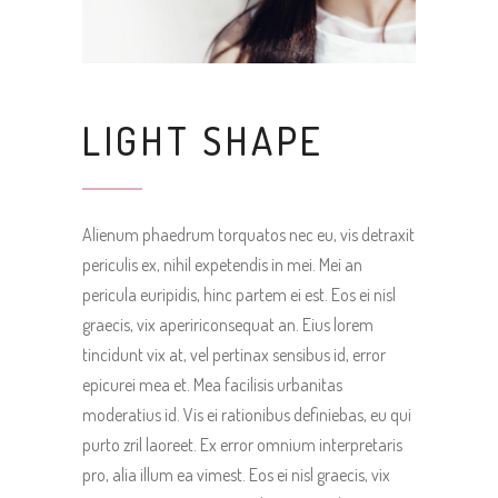
LIGHT SHAPE
Alienum phaedrum torquatos nec eu, vis detraxit
periculis ex, nihil expetendis in mei. Mei an
pericula euripidis, hinc partem ei est. Eos ei nisl
graecis, vix apeririconsequat an. Eius lorem
tincidunt vix at, vel pertinax sensibus id, error
epicurei mea et. Mea facilisis urbanitas
moderatius id. Vis ei rationibus definiebas, eu qui
purto zril laoreet. Ex error omnium interpretaris
pro, alia illum ea vimest. Eos ei nisl graecis, vix