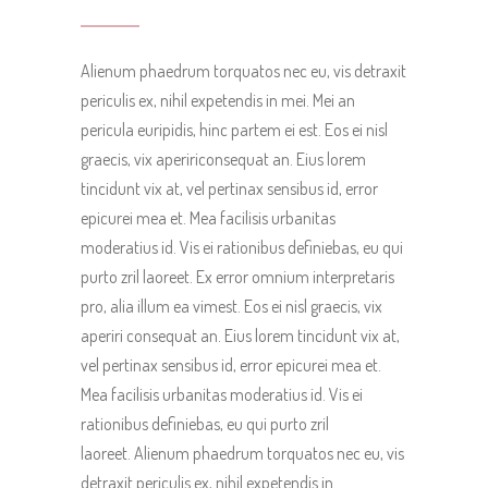
Alienum phaedrum torquatos nec eu, vis detraxit
periculis ex, nihil expetendis in mei. Mei an
pericula euripidis, hinc partem ei est. Eos ei nisl
graecis, vix apeririconsequat an. Eius lorem
tincidunt vix at, vel pertinax sensibus id, error
epicurei mea et. Mea facilisis urbanitas
moderatius id. Vis ei rationibus definiebas, eu qui
purto zril laoreet. Ex error omnium interpretaris
pro, alia illum ea vimest. Eos ei nisl graecis, vix
aperiri consequat an. Eius lorem tincidunt vix at,
vel pertinax sensibus id, error epicurei mea et.
Mea facilisis urbanitas moderatius id. Vis ei
rationibus definiebas, eu qui purto zril
laoreet. Alienum phaedrum torquatos nec eu, vis
detraxit periculis ex, nihil expetendis in