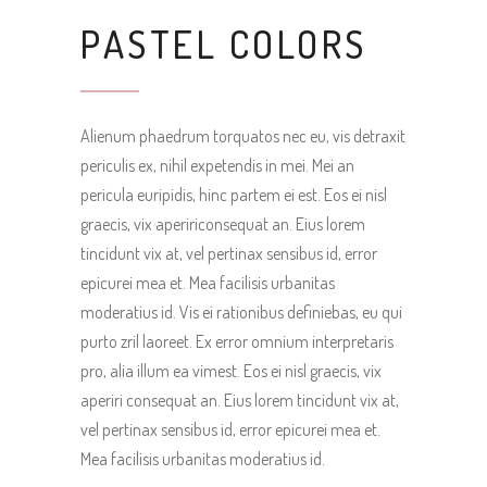
PASTEL COLORS
Alienum phaedrum torquatos nec eu, vis detraxit
periculis ex, nihil expetendis in mei. Mei an
pericula euripidis, hinc partem ei est. Eos ei nisl
graecis, vix apeririconsequat an. Eius lorem
tincidunt vix at, vel pertinax sensibus id, error
epicurei mea et. Mea facilisis urbanitas
moderatius id. Vis ei rationibus definiebas, eu qui
purto zril laoreet. Ex error omnium interpretaris
pro, alia illum ea vimest. Eos ei nisl graecis, vix
aperiri consequat an. Eius lorem tincidunt vix at,
vel pertinax sensibus id, error epicurei mea et.
Mea facilisis urbanitas moderatius id.